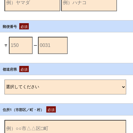
郵便番号
必須
〒
ー
都道府県
必須
住所1（市郡区／町・村）
必須