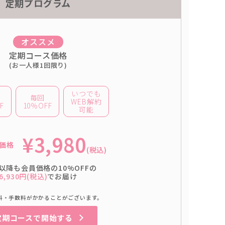
定期プログラム
オススメ
定期コース価格
(お一人様1回限り)
いつでも
毎回
WEB解約
F
10％OFF
可能
¥3,980
価格
(税込)
以降も会員価格の10%OFFの
6,930円(税込)
でお届け
料・手数料がかかることがございます。
定期コースで開始する