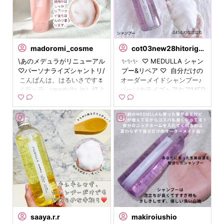
mika_____akim
madoromi_cosme
moeko.aikawa
cot03new28hitorigoto
. 特別感たっぷり‼︎パーソナラ
\あのメデュラがリニューアル
最近ヘアケアがんばってる！
✨✨✨ ⁡ ♡ MEDULLA シャン
イズシャンプー🧴 . . medulla
♡パーソナライズシャントリ/
♡ (medulla_jp )様からヘア
プー&リペア ♡ ⁡ 自分だけの
_jp ✔︎MEDULLA シャンプー&
こんばんは。はるいさです🌷
ケアセットいただきました🤍
オーダーメイドシャンプー♪ ⁡
リペア . . 約7万通りの組み合
メデュラ （medulla_jp）様よ
✨ ホームケア充実させるだけ
パーソナライズヘアケアMED
わせの中から 自分に合うよう
り、リニューアルしたシャン
でツヤツヤさ全然違う〜！ #
ULLAが 「診断と相談でつく
にカスタマイズして作ってく
プー&トリートメントをモニ
medulla #メデュラ #オーダ
りあげる、 あなた専用のヘア
れる オーダーメイドシャンプ
ターさせていただきました。
ーメイドシャンプー #パーソ
ケアプログラム」として リニ
ーです✨ . . シンプルでオシャ
♡ MEDULLA シャンプー&リ
ナライズシャンプー #pr
ューアルしました♪ ⁡ 商品から
レなボトルには 名前入りのラ
ペア ☑︎どんなアイテム？ ・
WEBサイトまでを 全面リニ
ベルが印刷されていて 特別感
パーソナライズヘアケア「M
ューアルしたそうです。 ボト
たっぷり👏🥺♡ . . 最近リニ
EDULLA」 のシャンプー&リ
ルもパッケージデザインも よ
ューアルされていて エイジン
ペアがリニューアル ・香りは
りスタイリッシュになりまし
グケア ※にも対応👌🎶 ※年齢
選べる5種に ・290mL+250g
たね。 ⁡ MEDULLAのWEBサ
に対応したケアのこと . . 香
¥9,240 今回はパーソナライ
イトで質問に答えるだけで 約
水シャンプーと言われるだけ
ズされたものではなく、香り
７万通りの組み合わせから自
あって 香りがまたとっても良
も含めランダムで頂きまし
分にぴったりの処方を 導き出
くて♡ 5つの中から選べて そ
た。 －－－－－－－－－－－
してくれます。 ⁡ 香りの種類
ntkg.1135
saaya.r.r
pakkiran9
makiroiushio
れぞれボトルのカラーも違う
－－－－－－－－－ 🙆‍♂️お気
は５種類。 質問から好みの香