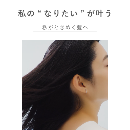
と思います。 . . . . . . #PR #
#オーダーメイドシャンプー
MEDULLA #メデュラ #オー
#ヘアケア #香りのある暮ら
ダーメイドシャンプー #ヘア
し #髪質改善 #シャンプー難
ケア #美髪 #香りのある暮ら
民 #ヘアサロン #サロンシャ
し #シャンプー #トリートメ
ンプー #おすすめシャンプー
ント #スカルプケア #ダメー
#艶髪
ジヘア #ドライヘア #乾燥毛
#ロングヘア #頭皮ケア #ヘ
アケア #スーパーロング #コ
スメ好きさんと繋がりたい #
ヘアケア好きさんと繋がりた
い #韓国コスメ好きな人と繋
がりたい