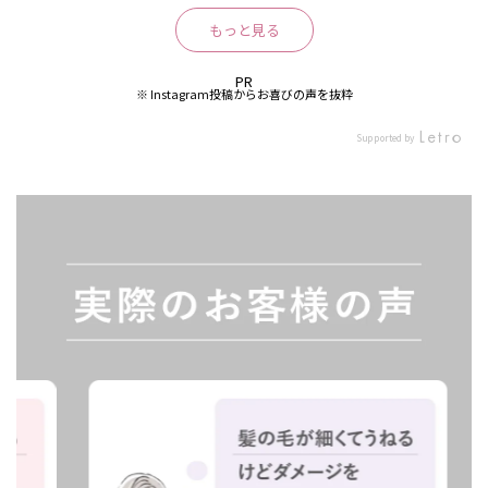
チャーで 少量でも泡立ちがよ
⋆͛ シャンプーはもこもこの泡
に差し替えてから使います。
色々とサロンシャンプーやら
オーダーメイドシャンプーを
ULLA投稿 #kyoko_____med
ントリが私にぴったりで感動
く、 シャンプーだけでも指通
立ちで トリートメントはしっ
どっちも可愛い。 ｜香り｜
もっと見る
もっと見る
市販のものを使ってはみたも
作れる！ プロ監修の香水シャ
ulla #PR #MEDULLA #メデ
♪ MEDULLA シャンプー
りがよかった✨ キシキシもし
とりしたつけ心地で するする
「Flower」 ラズベリー、カ
のの、なかなか自分の髪質に
ンプーで複合的な大人の髪悩
ュラ #オーダーメイドシャン
＆リペア（HERB） medulla_j
ない♡ ポンプ付きだよ♪ トリ
まとまりのある仕上がり✨ #P
シス、ピオニー、ローズ、ク
合ったものが見つからなくて
みに パーソナライズで成分や
プー #ヘアケア #美髪 #香り
p ＜仕上がり＞ ・まと
PR
PR
ートメントは、なめらかなテ
R #MEDULLA #メデュラ #オ
チナシ、ムスク、パチュリ 人
※ Instagram投稿からお喜びの声を抜粋
※ Instagram投稿からお喜びの声を抜粋
シャンプー難民だった私。 M
テクスチャー、香りを カスタ
のある暮らし
まりがある「うるサラ」髪に
クスチャー✨ 髪全体に馴染ま
ーダーメイドシャンプー #ヘ
工的で香水のような柔軟剤の
EDULLAに会ってから今や髪
マイズできるので自分の髪質
・髪に栄養が与えられて自然
せやすい❣️ 洗い上がりトュル
アケア #美髪 #香りのある暮
ような香りです。 最初は甘酸
Supported by
Supported by
洗うのが楽しみで仕方ない❤️
にあったシャンプーを選べ
なツヤ感も ・ふわっと優雅に
ンとして、 指通りがよく、な
らし medulla_jp
っぱいベリーとフローラルの
実は、髪がツヤッツヤのイン
る！ ○使ってみて シャンプ
香りが残る ＜香り＞ ・
めらかで手触りがすごく良か
香り。その後ややスパイシー
フルエンサーさんが愛用して
ーの主な洗浄成分が ココイル
ラベンダーベースのハーブの
った💓 ドライ後はまとまり感
でパウダリーな甘みのないフ
いてすごーく気になっていた
メチルタワリンNaやコカミド
香り ・落ち着いて癒される
もありつつ、サラサラ✨ ドラ
ローラルに移り変わります。
ヘアケアアイテムだったんだ
プロビルベタインなどを 使用
＜ポイント＞ ・科学処
イ中の引っ掛かりがなく、指
残り香は爽やかさもあるムス
よね🤭 ⁡ この春リニューアル
しており、マイルドに洗浄し
理していない生美容液配合 ・
通りがいい♪ *個人の使用感で
クっぽい感じのパウダリー。
して、なんと7万通りの組み
ながら潤いを与える アミノ酸
7万通りから自分に合ったも
す。効果には個人差がありま
人工的な香りで使用中はしっ
合わせからパーソナライズさ
系のベタインシャンプー！ そ
のを選んでくれる ・髪質診断
す。 自分専用のヘアケア ぜ
かり香り、ドライ後もほんの
れるんだそう！ WEBサイト
して、補修成分もたっぷり使
で悩みを解決して理想に近づ
ひ試してみてね❤️ #PR#MED
りした香りが残りました。 個
上にある髪質診断で髪の毛の
用しているから、まとまりの
ける 公式ホームページ
ULLA #メデュラ #オーダー
人的にはこの香りが苦手なの
悩み答えるだけで理想の髪質
ある補修された髪の毛に！ 仕
から髪質診断をして購入して
メイドシャンプー #ヘアケア
で気になりましたが、逆に好
にあった処方を選んでくれる
上がりは艶のあるさらさら系
ね🛒 定期コースは初回限定
#美髪 #香りのある暮らし me
きな方には物足りない位の香
から、なにを使っていいのか
の仕上がりになり、大満足◎
『3,980円』で試せちゃう！
dulla_jp
り方かなと思います。 ｜シャ
分らないシャンプー難民とし
私は、アクアサボン(青)を使
SNSでも話題のシャントリ、
ンプー｜ ほんのり透明ピンク
ては本当に助かる🥹 さらにパ
用したけど、香りが良すぎ
是非試してみてね💗 #P
でとろっとしたテクスチャ。
ーソナライズされたシャンプ
た！ ジャスミンやウッド、ペ
R #MEDULLA #メデュラ #オ
泡立ちはサクサク系ですが、
ーには自分の名前を印字でき
アー、ムスクの香りが好きな
ーダーメイドシャンプー #ヘ
柔らかい泡がたっぷり出来て