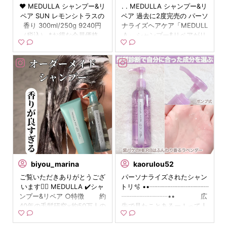
#PR #MEDULLA #メデュラ
❤︎ MEDULLA シャンプー&リ
MEDULLA パーソナライズシ
. . MEDULLA シャンプー&リ
ので 選ぶのが楽しいです🎶 .
に入りポイント ・ボトルが可
りを選んでくれますよ。 ⁡ 私
#オーダーメイドシャンプー
ペア SUN レモンシトラスの
ャンプー&トリートメント 自
ペア 過去に2度完売の パーソ
. 気分上がるお風呂タイムに
愛い ・しっとりなめらかな使
が使用ているこちらの香りは
【MEDULLA/SHAMPOO & R
香り 300ml/250g 9240円
分の髪質に合わせて診断と 相
ナライズヘアケア「MEDULL
なりますよ🤗 ぜひチェック✔︎
用感 🙅‍♂️気になるポイント ・
ラベンダーハーブの香りの
EPAIR】 リニューアルして香
（税込） *お得な会員価格、
談で作り上げる ヘアケアサー
A」 シャンプー&リペアがリ
してみてください✨ . . . #PR
香りが好みでなかった －－－
「HERB」。 ⁡ 香りもふわっと
りが5種類になったそう🫧 OC
定期コースもあるよ✨ パーソ
ビスがリニューアル✨ 香りは
ニューアル⋆⸜𝐧𝐞𝐰⸝⋆ 今回のリ
#medulla #メデュラ #オーダ
－－－－－－－－－－－－－
した泡立ちも良く 心地良く洗
EANを使用しました！！ 爽や
ナライズヘアケアMEDULLA
5種類から選べます！ 泡立ち
ニューアルでは 「診断と相談
ーメイドシャンプー #オーダ
－－－－ ｜私の髪質、悩み｜
えています。 ⁡ 髪の悩みやな
かな香りがお気に入り⭐ パー
の シャンプー&リペアがリニ
がすごく良く濃密泡で洗い上
でつくりあげる、あなた専用
ーメイドヘアケア #カスタマ
髪質：超剛毛、超多毛、癖
りたい髪はそれぞれ違うので
ソナライズヘアケア✨ 診断し
ューアル🩷 ボトルに自分の名
げるシャンプー🫧 洗い上がり
の ヘアケアプログラム」とし
イズシャンプー #カスタマイ
毛。部分的に捻転毛あり。 悩
自分にぴったりのシャンプー
て、自分だけの専用ヘアケア
前も入るよ✨ 自分専用のヘア
もきしまない！ お風呂場に置
て☺️ ❁︎容量が増えて 1.5ヶ月
ズヘアケア #髪質診断 #髪診
み：頭皮と髪の乾燥、ダメー
に出会えることが 魅力的で嬉
プログラムなので 自分の気に
ケアって感じで素敵💓 化粧箱
いておくのにも可愛い🩷 朝も
分に ❁︎処方リニューアルでエ
断 #トリートメント #ヘアケ
ジ、枝毛、表面と襟足の捻転
しいですね。 ⁡ MEDULLAで
なる悩みがマシになる気がし
に入っていて、プレゼントに
香りが残っていい気分です！
イジングケア*にも対応 ❁︎あ
ア #ダメージヘアケア #ダメ
毛のチリチリ。 胸下ロングヘ
自分ぴったりのシャンプー み
ます！！ 今回リニューアルし
もおすすめ♡ ⁡ 診断と相談で
#PR #MEDULLA #メデュラ
なたの毎日を彩どる5種の香
ージヘア #エイジングケア
ア、週数回コテ使用。毛先の
つけてみませんか♪ ⁡ #PR #M
て 診断と相談で作り上げるた
つくりあげる、 あなた専用の
#オーダーメイドシャンプー
り ❁︎ニックネームの入った自
長さによる痛み、襟足と表面
EDULLA #メデュラ #オーダ
めに 商品やWEBサイトを全
ヘアケアプログラムとして、
#ヘアケア #美髪 #香りのあ
分だけのオーダーメイド品 *
の癖が強い部分の痛みが強い
ーメイドシャンプー #シャン
面リニューアルしたそう◎ シ
13個の質問に回答していくと
る暮らし
年齢に応じたケアのこと 髪の
です。 ｜ボトル｜ シャンプ
プー #ヘアケア #美髪 #香り
ャンプーは泡立ちが良くて ス
約7万通りの中から ひとりひ
悩みや理想って人それぞれだ
ーはポンプタイプ、トリート
のある暮らし medulla_jp
ッキリ洗える感じがしてお気
とりの悩みや なりたい理想に
から 美容の専門家に相談し
メントはチューブタイプで
komaaaa_25
biyou_marina
kyooh.ko
kaorulou52
に入り◎ トリートメントは滑
合った物を教えてくれるの❣️
て、自分の髪質に合った もの
す。とにかくボトルが可愛
⁡ ＼シャンプー難民必見！私だ
ご覧いただきありがとうござ
MEDULLA様より頂きました
パーソナライズされたシャン
らかで 髪に馴染みやすいと感
黄色いボトルは SUN レモン
を処方してもらえるのは嬉し
い。色は香りで違うみたい
けのシャンプー見つけた✨／ ⁡
います🙂‍↕️ MEDULLA ✔️シャ
13個の質問に答えるだけでそ
トリ🫧 ••┈┈┈┈┈┈┈┈┈
じました！！ #ヘアケア #美
シトラスの香り💛 グレープフ
い🥰🙌 今回私はラベンダーハ
で、フラワーの香りはコーラ
約7万通りの組み合わせから
ンプー&リペア ○特徴 約
の時の自分に ぴったりのシャ
┈┈┈┈┈┈┈•• 広
髪 #香りのある暮らし medull
ルーツのような、レモンティ
ーブの香りを 使ってみたんだ
ルピンクです。 シャンプーは
自分だけの髪質にピッタリな
40年の毛髪研究×約50万人の
ンプー&トリートメントが届
告で見たことあるー！って人
a_jp
ーのような スッキリとしたい
けど、華やかな香りがお風呂
最初シルバーのキャップ付き
シャンプーが見つかるMEDU
お客様の声を元に、約7万通
く ヘアケアプログラムがリニ
も多いかな😙？ 髪質診断で7
い匂い💕 とろっとしたテクス
場に 広がっていい匂い🤞🏻💜
で来るので、別添えのポンプ
LLAをつかってみたよ🫶 ⁡
りから購入者1人1人に向けた
ューアルしたよ🧴✨ 他のMED
万通りから選んでくれる シャ