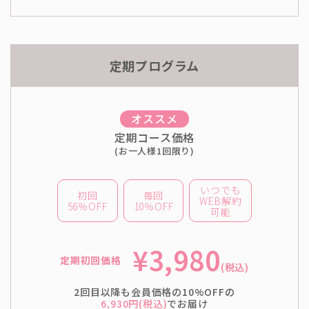
定期プログラム
オススメ
定期コース価格
(お一人様1回限り)
いつでも
初回
毎回
WEB解約
56％OFF
10％OFF
可能
¥3,980
定期初回価格
(税込)
2回目以降も会員価格の10%OFFの
6,930円(税込)
でお届け