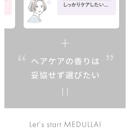
て特別感があるし、プレゼン
人おすすめ！ #PR #MEDULL
アケア #美髪 #香りのある暮
モコモコの泡立ちです。 ロン
トとして送っても喜ばれそ
A #メデュラ #オーダーメイ
らし #おすすめシャンプー #
グヘアですが、しっとりとし
う❣️ ⁡ 新しく誕生したエレガン
ドシャンプー #ヘアケア #美
ヘアケア #ヘアケア用品 #ヘ
た洗い心地でストレス無く洗
トムスクは上品なお花の香り
髪 #香りのある暮らし #スキ
アケアグッズ #ヘアケア方法
えました。 重すぎず軽やかで
で、ふわっと香るたびに癒や
ンケア好きな人と繋がりたい
#ヘアケア商品 #ヘアケアシ
すが滑らかな使用感で好みで
されます🌱 全部で5つの香り
ャンプー #シャンプーマニア
した。 ｜リペア｜ ほんのり
があるから飽きたら変更でき
#シャンプーおすすめ #シャ
ピンクで、柔らかめの若干ツ
るのも嬉しい！ 香りだけでな
ンプー難民 #シャンプーの香
ルッと感のあるクリームテク
く、ダメージの変化や年齢の
り #うるつや #うるつや髪 #
スチャ。 スッと馴染みが良
変化、季節の変化にも寄り添
ツヤ髪 #トリートメント #コ
く、しっとり柔らかなテクス
って変更できるよ☺️ 夏になっ
スメ #コスメマニア #コスメ
チャです。 流すのはちょっと
たらまた別の処方をしてもら
紹介 #コスメ好きさんと繋が
時間がかかるタイプで、ヌル
おうかな✨ ⁡ 𖧷⢄⡱𖧷⢄⡱𖧷⢄
りたい #コスメオタク #コス
ヌルしなくなるまでしっかり
⡱𖧷⢄⡱𖧷⢄⡱𖧷⢄⡱𖧷⢄⡱𖧷 ✔
メレビュー #コスメレポ
流してあげる必要はある感じ
MEDULLA MEDULLA シャン
です。 シャンプーに比べると
プー&リペア シャンプー 290
重めのテクスチャでしたが、
mL リペア 250g 定期価格 6,
重すぎず滑らかなテクスチャ
930円 / 会員購入価格 7,700
で好みでした。 ｜まとめ｜
円 / 通常単品価格 9,240円 𖧷
しっとり滑らかで柔らかい使
⢄⡱𖧷⢄⡱𖧷⢄⡱𖧷⢄⡱𖧷⢄⡱𖧷⢄
用感で気に入りました。 個人
⡱𖧷⢄⡱𖧷 ⁡ #medulla #メデュ
的には香りがキツく感じでし
ラ #シャンプー #トリートメ
まって苦手だったので、もう
ント #パーソナライズ #ヘア
少し弱めに香ると嬉しいかな
ケア #美髪 #PR #MEDULLA