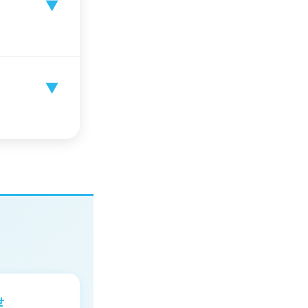
▼
▼
せ