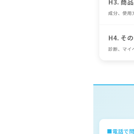
H3. 商
成分、使用
H4. そ
診断、マイ
■電話で