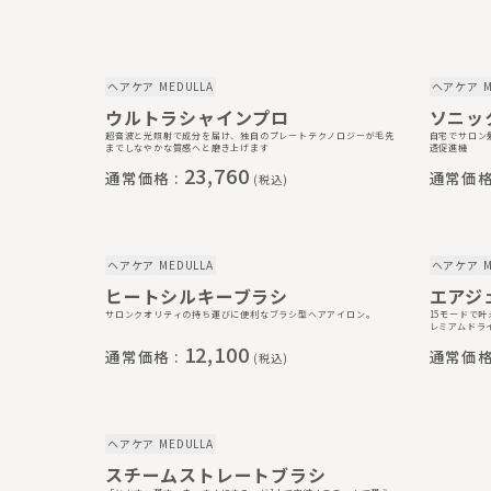
ヘアケア
MEDULLA
ヘアケア
M
ウルトラシャインプロ
ソニッ
超音波と光照射で成分を届け、独自のプレートテクノロジーが毛先
自宅でサロン
までしなやかな質感へと磨き上げます
透促進機
23,760
通常価格 :
通常価格
(税込)
ヘアケア
MEDULLA
ヘアケア
M
ヒートシルキーブラシ
エアジ
サロンクオリティの持ち運びに便利なブラシ型ヘアアイロン。
15モードで
レミアムドラ
12,100
通常価格 :
通常価格
(税込)
ヘアケア
MEDULLA
スチームストレートブラシ