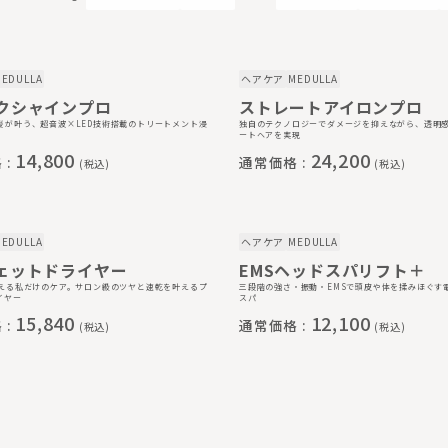
EDULLA
ヘアケア
MEDULLA
クシャインプロ
ストレートアイロンプロ
髪が叶う、超音波×LED技術搭載のトリートメント浸
独自のテクノロジーでダメージを抑えながら、透明
ートヘアを実現
14,800
24,200
 :
通常価格 :
(税込)
(税込)
EDULLA
ヘアケア
MEDULLA
ェットドライヤー
EMSヘッドスパリフト＋
叶える私だけのケア。サロン級のツヤと速乾を叶えるプ
三段階の強さ・振動・EMSで頭皮や体を揉みほぐす
イヤー
スパ
15,840
12,100
 :
通常価格 :
(税込)
(税込)