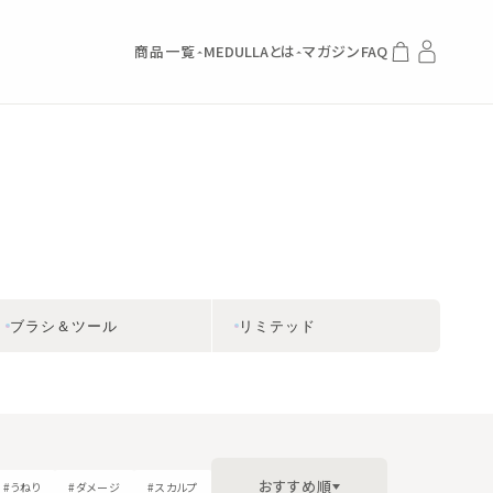
商品一覧
MEDULLAとは
マガジン
FAQ
ブラシ＆ツール
リミテッド
おすすめ順
#うねり
#ダメージ
#スカルプ