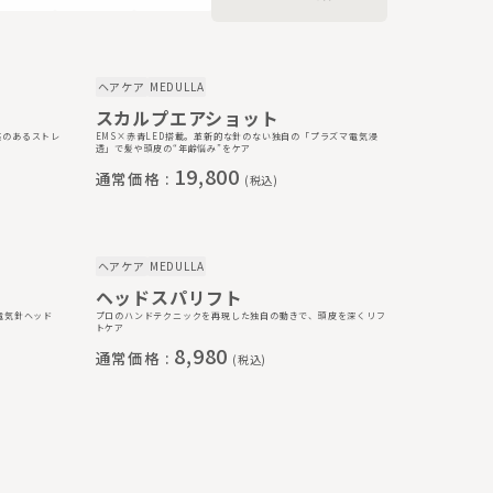
ヘアケア
MEDULLA
スカルプエアショット
感のあるストレ
EMS×赤青LED搭載。革新的な針のない独自の「プラズマ電気浸
透」で髪や頭皮の“年齢悩み”をケア
19,800
通常価格 :
(税込)
ヘアケア
MEDULLA
ヘッドスパリフト
電気針ヘッド
プロのハンドテクニックを再現した独自の動きで、頭皮を深くリフ
トケア
8,980
通常価格 :
(税込)