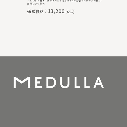
「とかす・潤す・まっすぐにする」が1本で完結！スチームで潤う
自然なツヤ髪へ
13,200
通常価格 :
(税込)